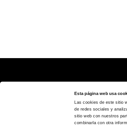
Esta página web usa cook
Las cookies de este sitio 
de redes sociales y analiz
sitio web con nuestros par
Calle Poeta Quintana, 1 46003 València (España)
info@fundaciontrinidadalfonso.org
combinarla con otra inform