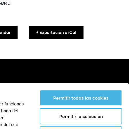
ADRID
endar
+ Exportación a iCal
Permitir todas las cookies
er funciones
 haga del
Permitir la selección
den
r del uso