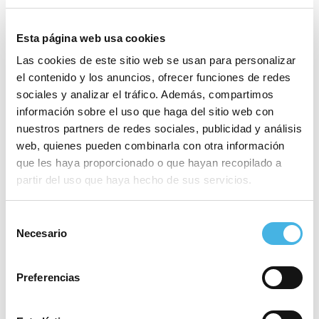
Esta página web usa cookies
Las cookies de este sitio web se usan para personalizar
el contenido y los anuncios, ofrecer funciones de redes
sociales y analizar el tráfico. Además, compartimos
Vichy Catalan
Vichy Catalan Mediterranean
información sobre el uso que haga del sitio web con
Beach Volley
Mediterranean Beach Volley
nuestros partners de redes sociales, publicidad y análisis
«
»
web, quienes pueden combinarla con otra información
que les haya proporcionado o que hayan recopilado a
partir del uso que haya hecho de sus servicios.
Este evento ha pasado.
Selección
Necesario
Fecha:
13 agosto 2022
de
consentimiento
Hora:
08:00 - 17:00
Preferencias
Categoría:
Golf