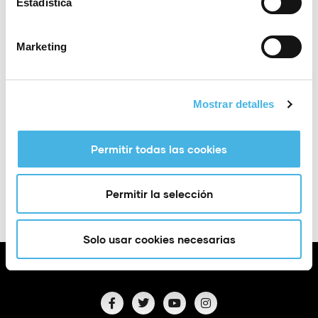
Estadística
Sitio web:
www.golfbonalba.com
Lugar
Alicante
Marketing
Torneo de Golf en modalidad individual Stabledford
Mostrar detalles
en Mutxamel.
Permitir todas las cookies
Añadir a Google
+ Exportación a
Calendar
iCal
Permitir la selección
Solo usar cookies necesarias