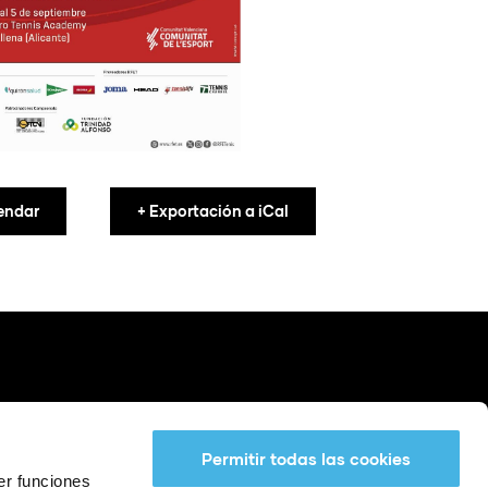
endar
+ Exportación a iCal
Permitir todas las cookies
er funciones