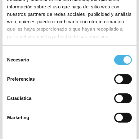
información sobre el uso que haga del sitio web con
nuestros partners de redes sociales, publicidad y análisis
web, quienes pueden combinarla con otra información
que les haya proporcionado o que hayan recopilado a
partir del uso que haya hecho de sus servicios.
Selección
Necesario
Este evento ha pasado.
de
consentimiento
Fecha:
8 agosto 2026
Preferencias
Hora:
23:18
Estadística
Marketing
Añadir a Google
+ Exportación a
Calendar
iCal