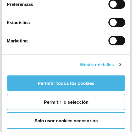
Lugar
playa malvarrosa Valencia
Preferencias
Organizador
Real Federacion Española Balonmano
Estadística
Teléfono:
91 5483558
Marketing
Correo
RFEBM@RFEBM.COM
electrónico:
Web
Ver el sitio web del Organizador
Mostrar detalles
organizador:
Permitir todas las cookies
.
Permitir la selección
Añadir a Google
+ Exportación a
Calendar
iCal
Solo usar cookies necesarias