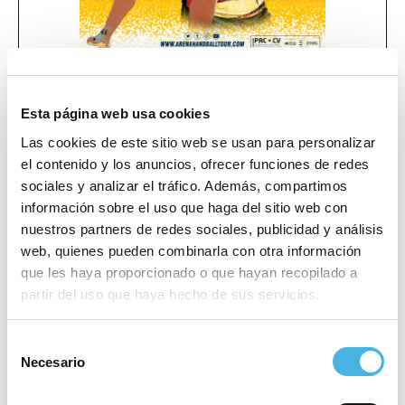
Esta página web usa cookies
2021 Zhik 29er World
Tau Cerámica La Nucía –
Las cookies de este sitio web se usan para personalizar
Challenger
Championships
el contenido y los anuncios, ofrecer funciones de redes
«
»
sociales y analizar el tráfico. Además, compartimos
información sobre el uso que haga del sitio web con
nuestros partners de redes sociales, publicidad y análisis
Este evento ha pasado.
web, quienes pueden combinarla con otra información
que les haya proporcionado o que hayan recopilado a
partir del uso que haya hecho de sus servicios.
Comienza:
13 agosto 2021
Finaliza:
15 agosto 2021
Selección
Necesario
de
Categoría:
Balonmano
consentimiento