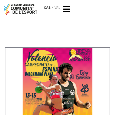
CAS
VAL
Balonmano: Campeonato
España playa