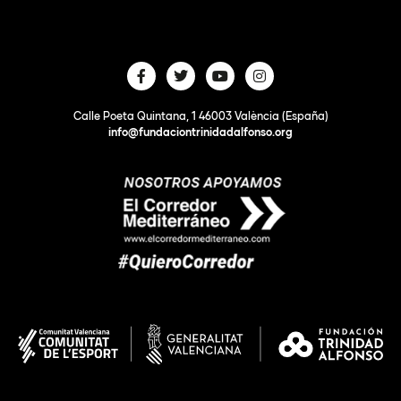
Calle Poeta Quintana, 1 46003 València (España)
info@fundaciontrinidadalfonso.org