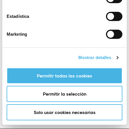
(València)
Estadística
La Liga Iberdrola de Gimnasia Artística Femenina
(GAF) se estructura en tres divisiones. La Fase
Marketing
Regular está compuesta por dos jornadas, ambas
con el mismo formato competitivo. En cada jornada
los equipos obtienen una puntuación en función del
Mostrar detalles
puesto final dentro de su división, y la clasificación
definitiva se obtiene sumando los puntos de la
primera y la segunda jornada.
Permitir todas las cookies
Añadir a Google
+ Exportación a
Permitir la selección
Calendar
iCal
Solo usar cookies necesarias