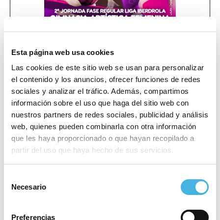
Esta página web usa cookies
Las cookies de este sitio web se usan para personalizar
Volta a Peu Valencia 2026
SOMA Fitness Wellness Show
el contenido y los anuncios, ofrecer funciones de redes
«
»
sociales y analizar el tráfico. Además, compartimos
información sobre el uso que haga del sitio web con
nuestros partners de redes sociales, publicidad y análisis
Este evento ha pasado.
web, quienes pueden combinarla con otra información
que les haya proporcionado o que hayan recopilado a
partir del uso que haya hecho de sus servicios.
Comienza:
mayo 16
Finaliza:
mayo 17
Selección
Necesario
de
Categoría:
Gimnasia
consentimiento
Lugar
Poliesportiu municipal del Cabanyal
Preferencias