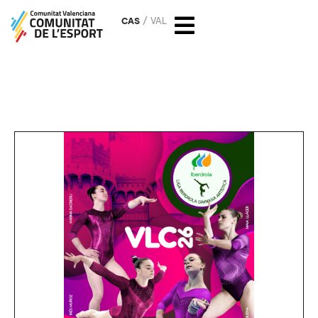
CAS
VAL
2ª jornada Liga Iberdrola de
Gimnasia Artística Femenina