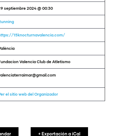
29 septiembre 2024 @ 00:30
Running
https://15knocturnavalencia.com/
València
Fundacion Valencia Club de Atletismo
valenciaterraimar@gmail.com
Ver el sitio web del Organizador
endar
+ Exportación a iCal