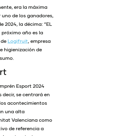
mente, era la máxima
r uno de los ganadores,
de 2024, la décima: “EL
 próximo año es la
, de
Logifruit
, empresa
e higienización de
nsumo.
rt
Emprén Esport 2024
decir, se centrará en
llos acontecimientos
an una alta
unitat Valenciana como
ivo de referencia a