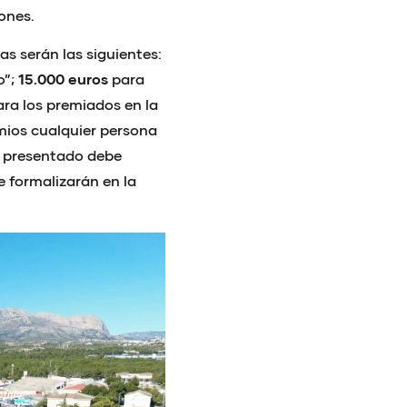
ones.
s serán las siguientes:
o”;
15.000 euros
para
ra los premiados en la
emios cualquier persona
cto presentado debe
e formalizarán en la