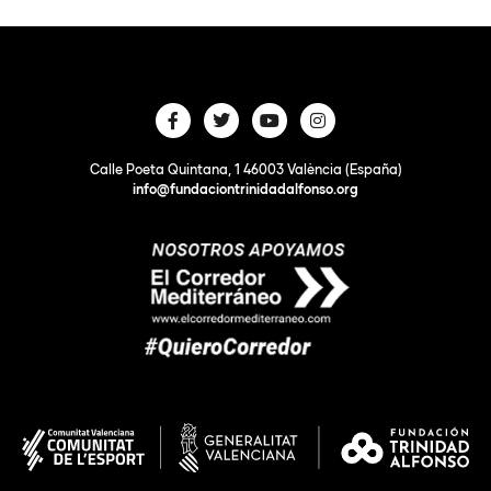
Calle Poeta Quintana, 1 46003 València (España)
info@fundaciontrinidadalfonso.org