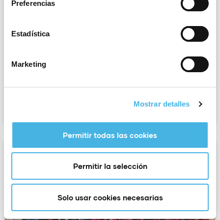
Preferencias
Estadística
Estos son los ganadores del
concurso de vídeo del Dia de
l’Esport 2026
Marketing
LEER MÁS >>
Mostrar detalles
12 mayo 2026
Permitir todas las cookies
Permitir la selección
Solo usar cookies necesarias