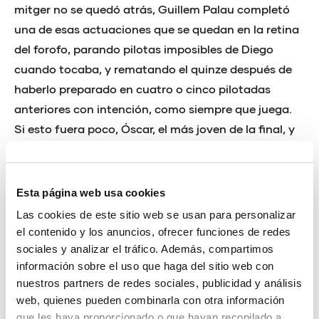
mitger no se quedó atrás, Guillem Palau completó
una de esas actuaciones que se quedan en la retina
del forofo, parando pilotas imposibles de Diego
cuando tocaba, y rematando el quinze después de
haberlo preparado en cuatro o cinco pilotadas
anteriores con intención, como siempre que juega.
Si esto fuera poco, Óscar, el más joven de la final, y
que ocupaba la posición de puntero, pareció casi el
más veterano, tanto jugando a la punta, como en la
muralla, en la que estuvo sensacional. La pareja
Esta página web usa cookies
rayó a buena altura, pero unos pocos errores no
Las cookies de este sitio web se usan para personalizar
forzados decantaron la partida, tal vez por los
el contenido y los anuncios, ofrecer funciones de redes
nervios que provocan una final de esta entidad.
sociales y analizar el tráfico. Además, compartimos
información sobre el uso que haga del sitio web con
A nivel particular Carlos Donat se convierte en uno
nuestros partners de redes sociales, publicidad y análisis
de los jugadores más laureados de esta
web, quienes pueden combinarla con otra información
que les haya proporcionado o que hayan recopilado a
competición, y es que el jugador de Alfarp conseguía