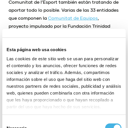
Comunitat de l’Esport también están tratando de
aportar todo lo posible. Varias de las 33 entidades
que componen la
Comunitat de Equipos
,
proyecto impulsado por la Fundación Trinidad
Alfonso para asistir a los equipos en su andadura
hacia las máximas categorías de seis disciplinas
distintas, se han volcado con las víctimas.
Esta página web usa cookies
Las cookies de este sitio web se usan para personalizar
Les Abelles y el Rugby Club Valencia
. Los
el contenido y los anuncios, ofrecer funciones de redes
dos clubes de rugby por antonomasia en la
sociales y analizar el tráfico. Además, compartimos
ciudad de Valencia se han unido para
información sobre el uso que haga del sitio web con
recoger ropa, alimentos y enseres a partir de
nuestros partners de redes sociales, publicidad y análisis
web, quienes pueden combinarla con otra información
este mismo lunes
en el Polideportivo Quatre
que les haya proporcionado o que hayan recopilado a
Carreres
.
¿Qué se necesita?
Ambos equipos
partir del uso que haya hecho de sus servicios.
han informado que la ropa interior,
productos para niños, y productos de
Selección
limpieza e higiene personal son necesarios. Y,