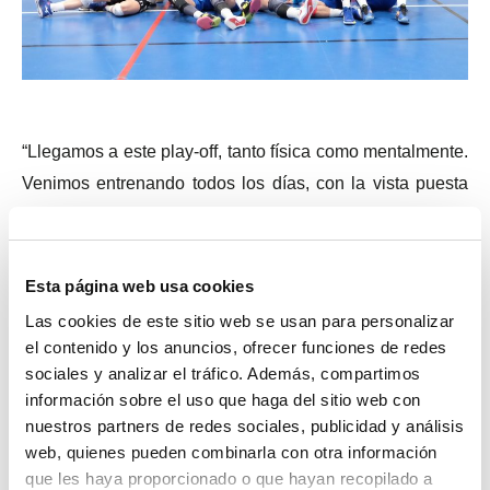
“Llegamos a este play-off, tanto física como mentalmente.
Venimos entrenando todos los días, con la vista puesta
en esta semana y en estos cuatro días, en los que vamos
a pelear por el objetivo que nos marcamos a comienzo
de temporada. Estamos con muchas ganas y con mucha
Esta página web usa cookies
ilusión”, explica uno de los pesos pesados del equipo, el
Las cookies de este sitio web se usan para personalizar
argentino Nacho Espelt.
el contenido y los anuncios, ofrecer funciones de redes
sociales y analizar el tráfico. Además, compartimos
información sobre el uso que haga del sitio web con
Curiosamente, el sorteo deparó los dos enfrentamientos
nuestros partners de redes sociales, publicidad y análisis
de los castellonenses en la jornada inaugural del jueves,
web, quienes pueden combinarla con otra información
el primero contra el Sanaya a las 10.00 horas y, el
que les haya proporcionado o que hayan recopilado a