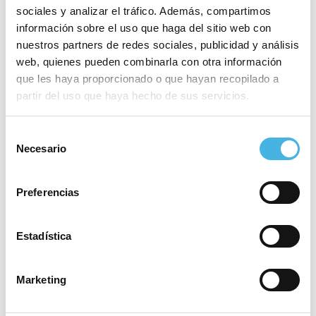
impacto mediático y
sociales y analizar el tráfico. Además, compartimos
proyección
información sobre el uso que haga del sitio web con
nuestros partners de redes sociales, publicidad y análisis
web, quienes pueden combinarla con otra información
que les haya proporcionado o que hayan recopilado a
2 marzo 2026
partir del uso que haya hecho de sus servicios.
10 años con el deporte
universitario: la Fundación
Trinidad Alfonso impulsa
Selección
Necesario
una nueva edición de
de
UniEsport
consentimiento
Preferencias
26 febrero 2026
Estadística
Valencia prende la mecha
de su primera Copa del
Rey de voleibol
Marketing