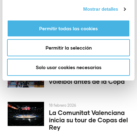
23 febrero 2026
Mostrar detalles
La Comunitat Valenciana
Olympic Week corona a
los campeones de España
Permitir todas las cookies
de ILCA 7, IQFOIL y
Formula Kite 2026
Permitir la selección
Solo usar cookies necesarias
19 febrero 2026
Derbi valenciano de
voleibol antes de la Copa
18 febrero 2026
La Comunitat Valenciana
inicia su tour de Copas del
Rey