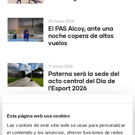
20 marzo 2026
El PAS Alcoy, ante una
noche copera de altos
vuelos
17 marzo 2026
Paterna será la sede del
acto central del Dia de
l’Esport 2026
6 marzo 2026
Esta página web usa cookies
La Copa del Rey de
voleibol de Valencia batió
Las cookies de este sitio web se usan para personalizar
récords de asistencia,
el contenido y los anuncios, ofrecer funciones de redes