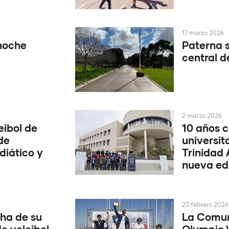
17 marzo 2026
 noche
Paterna s
central d
2 marzo 2026
eibol de
10 años c
de
universit
diático y
Trinidad 
nueva ed
23 febrero 2026
ha de su
La Comun