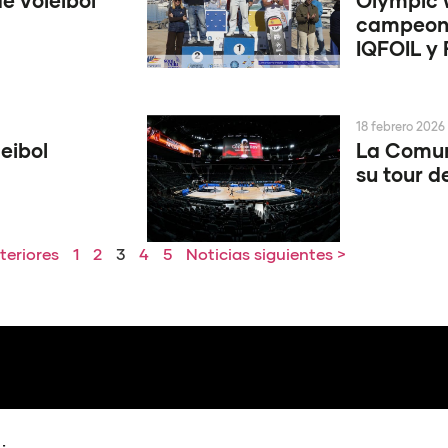
e voleibol
Olympic 
campeone
IQFOIL y 
18 febrero 2026
eibol
La Comuni
su tour d
teriores
1
2
3
4
5
Noticias siguientes >