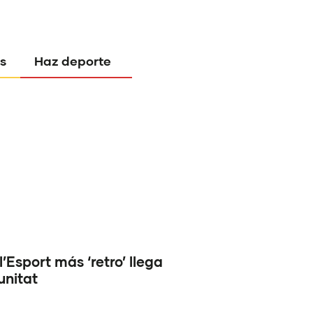
s
Haz deporte
l’Esport más ‘retro’ llega
unitat