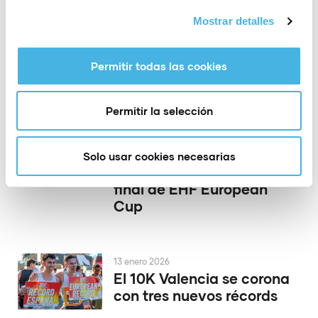
Mostrar detalles
24 enero 2026
Reacción y a cuartos de
final: el Elche saca
Permitir todas las cookies
músculo en Europa
Permitir la selección
19 enero 2026
El CBM Elche da el primer
Solo usar cookies necesarias
paso hacia cuartos de
final de EHF European
Cup
13 enero 2026
El 10K Valencia se corona
con tres nuevos récords