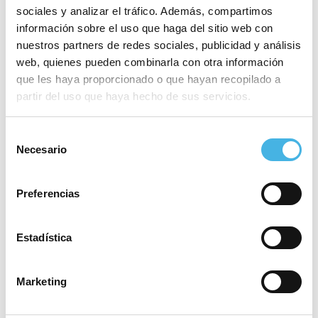
El programa ‘+Esport a
sociales y analizar el tráfico. Además, compartimos
l’Escola’ llegará a 26.000
información sobre el uso que haga del sitio web con
niños y niñas de la
nuestros partners de redes sociales, publicidad y análisis
Comunitat Valenciana en
web, quienes pueden combinarla con otra información
2026
que les haya proporcionado o que hayan recopilado a
partir del uso que haya hecho de sus servicios.
Selección
3 febrero 2026
Necesario
El Gran Premio
de
Internacional de Atletismo
consentimiento
pone en pie a Valencia
Preferencias
Estadística
30 enero 2026
Un Gran Premio
Internacional de Valencia
Marketing
2026 plagado de estrellas