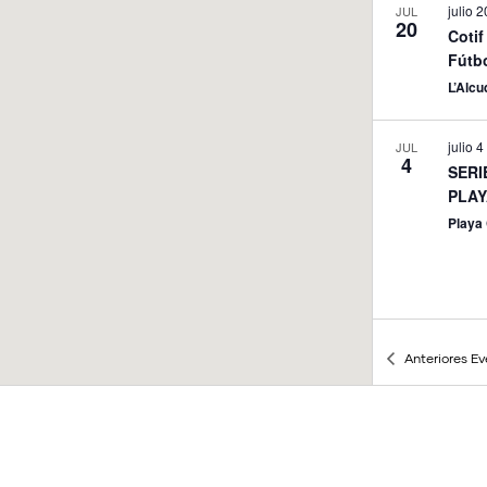
julio 2
JUL
20
Cotif
Fútbo
L’Alcu
julio 
JUL
4
SERI
PLAY
Playa 
Anteriores
Ev
julio 
JUL
4
10º 
Villa
Playa 