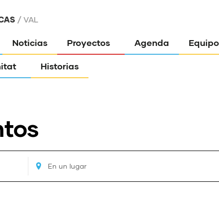
CAS
VAL
Noticias
Proyectos
Agenda
Equipo
itat
Historias
ntos
Ingresa
Ubicación.
Busca
Eventos
por
tro
Ubicación.