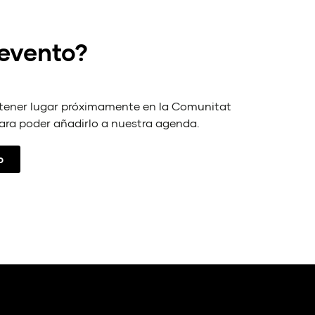
julio 4
JUL
4
VII O
 evento?
Cuna
Univer
 tener lugar próximamente en la Comunitat
Todo e
JUL
ara poder añadirlo a nuestra agenda.
1
XIII 
Caste
o
Inte
Cans
Pista
junio 
JUN
27
Vale
Valèn