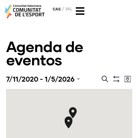
CAS
VAL
Agenda de
eventos
Navega
Na
7/11/2020
 - 
1/5/2026
Buscar
Mapa
Mostrar Filtro
Seleccionar
de
de
fecha.
vi
búsque
de
y
Ev
vistas