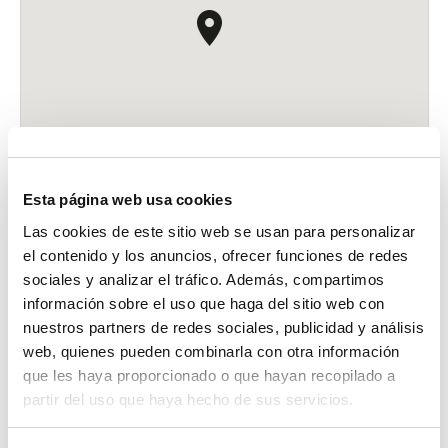
de
Eventos
NOV
7
10:00
-
18:00
Esta página web usa cookies
Copa del mundo de Triatlón
Las cookies de este sitio web se usan para personalizar
Marina Real
el contenido y los anuncios, ofrecer funciones de redes
sociales y analizar el tráfico. Además, compartimos
NOV
información sobre el uso que haga del sitio web con
23
nuestros partners de redes sociales, publicidad y análisis
23 noviembre 2020
-
1 diciembre 2020
Ventana FIBA
web, quienes pueden combinarla con otra información
Pabellón Fuente de San Luis
que les haya proporcionado o que hayan recopilado a
partir del uso que haya hecho de sus servicios.
Eventos
Hoy
Eventos
Anteriores
siguientes
1 diciembre 2020
-
7 diciembre 2020
DIC
1
Campeonato de España de Gimnasia Rítmica